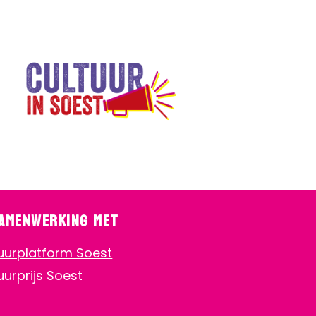
samenwerking met
uurplatform Soest
uurprijs Soest