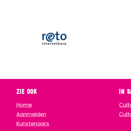
Zie ook
In 
Home
Cult
Aanmelden
Cult
Kunstenaars