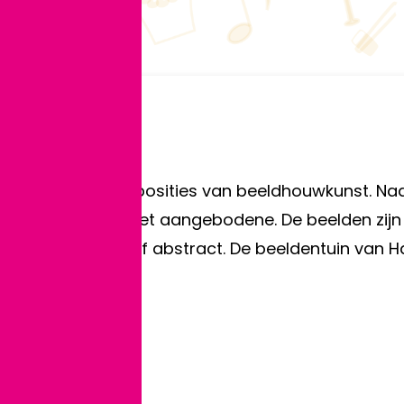
 Hazart al jaren exposities van beeldhouwkunst. Naa
 najaar wisselt het aangebodene. De beelden zijn o.
leur, figuratief en/of abstract. De beeldentuin van 