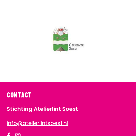
Contact
Stichting Atelierlint Soest
info@atelierlintsoest.nl