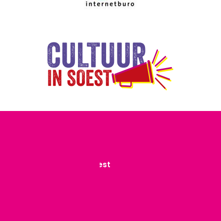
Contact
Stichting Atelierlint Soest
info@atelierlintsoest.nl