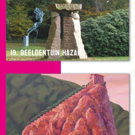
19. Beeldentuin HazArt