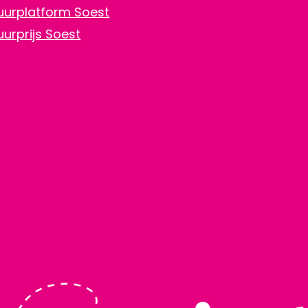
uurplatform Soest
uurprijs Soest