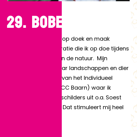
29. BOBETTE
29. Bobette
Ik schilder met acryl op doek en maak
gebruik van de inspiratie die ik op doe tijdens
reizen en wandelen in de natuur. Mijn
voorkeur gaat uit naar landschappen en dier
portretten. Ik ben lid van het Individueel
Creatief Centrum ( ICC Baarn) waar ik
samen met collega schilders uit o.a. Soest
,wekelijks actief ben. Dat stimuleert mij heel
erg.
Expositieadres: