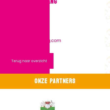
4. Karin Vogelsang
Expositieadres:
Mariastraat 24
www.karinvogelsang.com
Terug naar overzicht
Onze partners