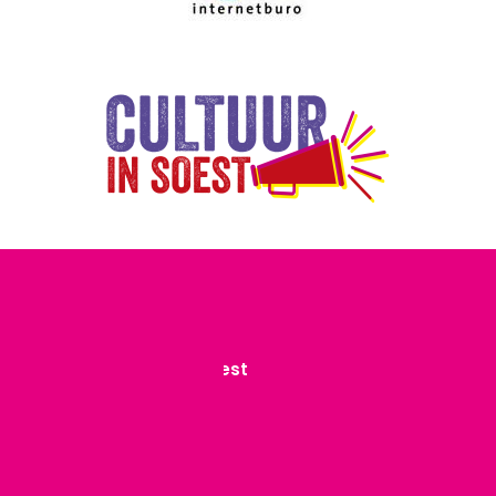
Contact
Stichting Atelierlint Soest
info@atelierlintsoest.nl