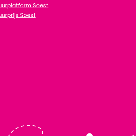
uurplatform Soest
uurprijs Soest