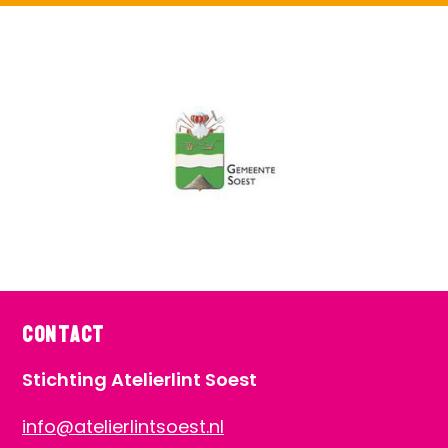
Contact
Stichting Atelierlint Soest
info@atelierlintsoest.nl