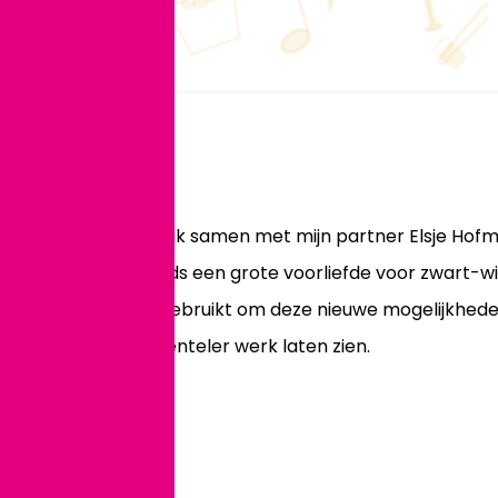
tijdens de reizen die ik samen met mijn partner Elsje Hofm
om heb ik nog steeds een grote voorliefde voor zwart-wit f
n jaar heb ik dit gebruikt om deze nieuwe mogelijkheden 
recenter en experimenteler werk laten zien.