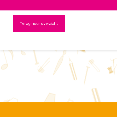
www.innerside.demon.nl
Terug naar overzicht