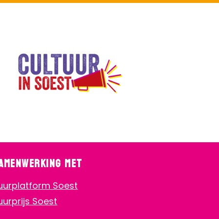
samenwerking met
uurplatform Soest
uurprijs Soest