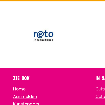
Zie ook
In 
Home
Cult
Aanmelden
Cult
Kunstenaars